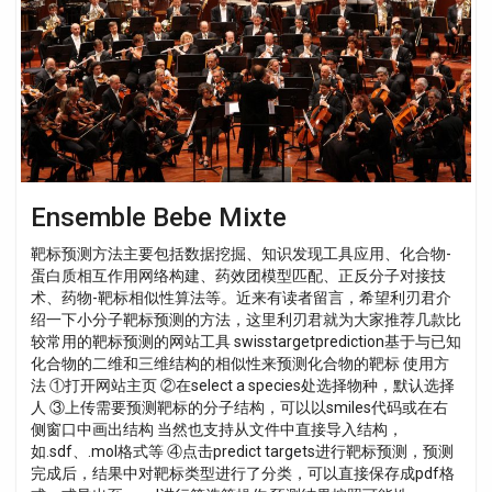
Ensemble Bebe Mixte
靶标预测方法主要包括数据挖掘、知识发现工具应用、化合物-
蛋白质相互作用网络构建、药效团模型匹配、正反分子对接技
术、药物-靶标相似性算法等。近来有读者留言，希望利刃君介
绍一下小分子靶标预测的方法，这里利刃君就为大家推荐几款比
较常用的靶标预测的网站工具 swisstargetprediction基于与已知
化合物的二维和三维结构的相似性来预测化合物的靶标 使用方
法 ①打开网站主页 ②在select a species处选择物种，默认选择
人 ③上传需要预测靶标的分子结构，可以以smiles代码或在右
侧窗口中画出结构 当然也支持从文件中直接导入结构，
如.sdf、.mol格式等 ④点击predict targets进行靶标预测，预测
完成后，结果中对靶标类型进行了分类，可以直接保存成pdf格