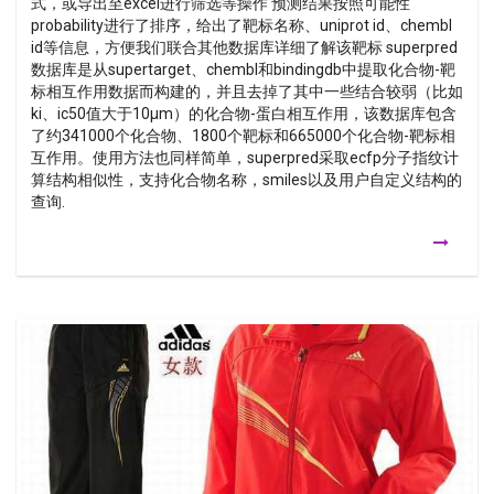
式，或导出至excel进行筛选等操作 预测结果按照可能性
probability进行了排序，给出了靶标名称、uniprot id、chembl
id等信息，方便我们联合其他数据库详细了解该靶标 superpred
数据库是从supertarget、chembl和bindingdb中提取化合物-靶
标相互作用数据而构建的，并且去掉了其中一些结合较弱（比如
ki、ic50值大于10μm）的化合物-蛋白相互作用，该数据库包含
了约341000个化合物、1800个靶标和665000个化合物-靶标相
互作用。使用方法也同样简单，superpred采取ecfp分子指纹计
算结构相似性，支持化合物名称，smiles以及用户自定义结构的
查询.
Ensemble
Bebe
Mixte
Marque