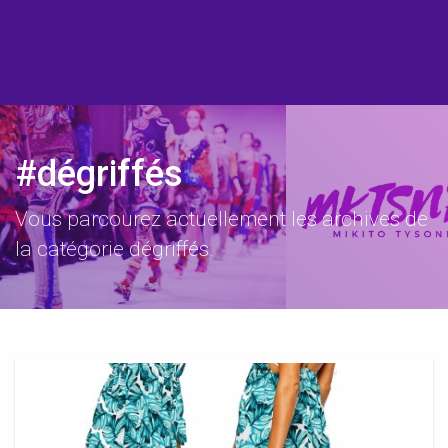
#dégriffés
Vous parcourez actuellement les archives de
la catégorie dégriffés.
Vêtement
Dégriffés
Grande
Marques