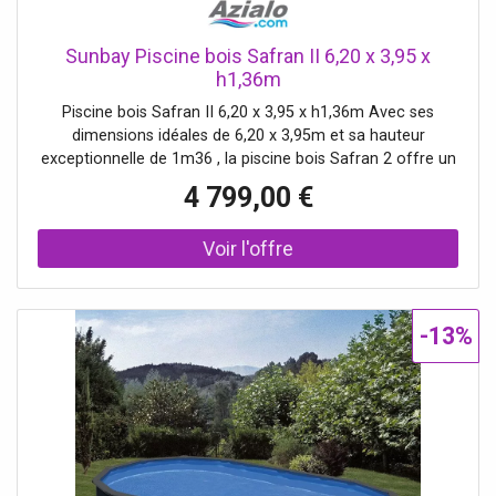
Sunbay Piscine bois Safran II 6,20 x 3,95 x
h1,36m
Piscine bois Safran II 6,20 x 3,95 x h1,36m Avec ses
dimensions idéales de 6,20 x 3,95m et sa hauteur
exceptionnelle de 1m36 , la piscine bois Safran 2 offre un
très large espace de baignade et un encombrement limité
4 799,00 €
grâce à sa forme octogonale. Elle fait partie des piscines
qui offrent plus de lib
-13%