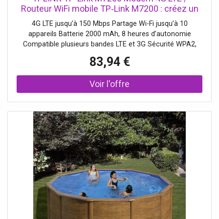
Routeur WiFi mobile TP‑Link M7200 : créez un
hotspot sécurisé puissant pour jusqu’à 10
4G LTE jusqu’à 150 Mbps Partage Wi-Fi jusqu’à 10
utilisateurs, 8h d’autonomie.
appareils Batterie 2000 mAh, 8 heures d’autonomie
Compatible plusieurs bandes LTE et 3G Sécurité WPA2,
filtrage MAC Gestion via application tpMiFi LED état
83,94 €
connexion et batterie Installation rapide plug-and-play