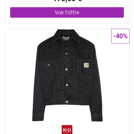
20/100e Ronde 3,50 x h0,90m Overlap FSP400 Bleu uni
20/100e Ronde 4,00 x h0,90m
-40%