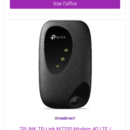
TPLINK TP-Link M7200 Modem 4G LTE /