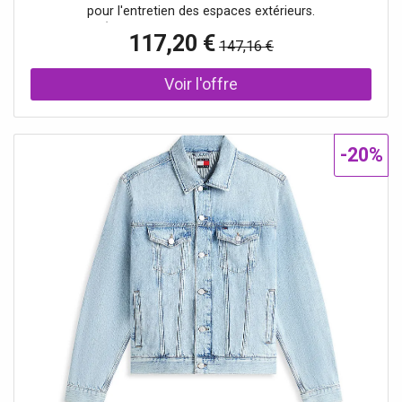
pour l'entretien des espaces extérieurs.
CARACTÉRISTIQUES ET AVANTAGES Bac a déchet
117,20 €
147,16 €
Amovible de 38 litres Manipulation facile du bac a déchet
amovible Cuve a déchets autostabilisée Grande largeur de
travail Balaie au plus pret des bords Poignée de transport
ergonomique Ajustable en hauteur avec fermeture a
baionnette Données techniques • Largeur de travail avec
balais latéraux: 680 mm • Rendement surfacique: max.
-20%
2400 m2/h • Habillage / Châssis Composite • Cuve a
déchets: 20 l • Poids (sans accessoires): 10,2 kg • Poids,
en ordre de marche: 10,2 kg • Poids (emballage inclus):
10,6 kg • Dimensions (L x l x h): 760 x 668 x 940 mm
Équipement • Nombre de brosses latérales, 2 Piece(s)
Piece(s) • Poignée de transport • Réglage du manche a
l'infinie • Position de rangement • Se replie pour le
stockage avec une simple pression du pied • Fixation des
brosses sans outils • Cuve a déchets autostabilisée Photo
d'illustration>