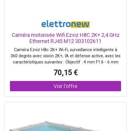
Caméra motorisée Wifi Ezviz H8C 2K+ 2,4 GHz
Ethernet RJ45 M12 303102611
Caméra Ezviz H8c 2K+ Wi-Fi, surveillance intelligente à
360 degrés avec vision 2K+, IA et défense active, avec les
caractéristiques suivantes : Objectif : 4 mm F1.6 - 6 mm
F1.6 Résolution: 2560×1440 (2K+), 30 fps Angles de vision
70,15 €
: jusqu'à 104 degrés en diagonale Rotation : 350 degrés à
l'horizontale / 80 degrés à la verticale Vision nocturne :
jusqu'à 30 m, IR ou couleur Compression vidéo : H.265 /
H.264 Audio : communication bidirectionnelle Connexion :
Wi-Fi 2,4 GHz + Ethernet (RJ45) Protection : Résistant aux
intempéries Consommation électrique : Max. 12 W