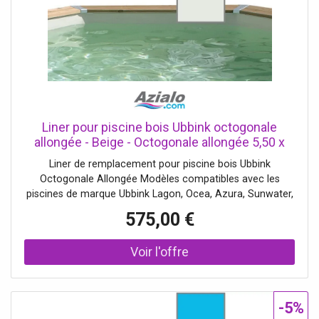
Liner pour piscine bois Ubbink octogonale
allongée - Beige - Octogonale allongée 5,50 x
4,00 x h1,20m
Liner de remplacement pour piscine bois Ubbink
Octogonale Allongée Modèles compatibles avec les
piscines de marque Ubbink Lagon, Ocea, Azura, Sunwater,
Bahia... Le liner est vendu seul, sans accessoires de
575,00 €
fixation. Pour garantir une installation optimale et une
durabilité maximale, il est fortemen
-5%