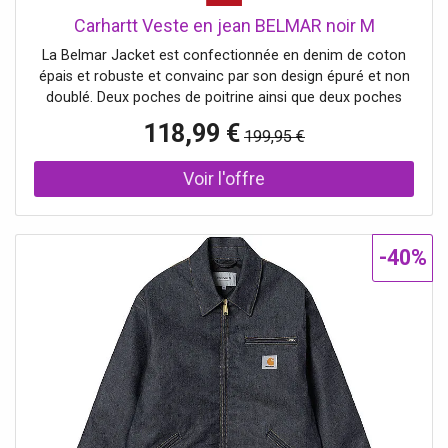
Carhartt Veste en jean BELMAR noir M
La Belmar Jacket est confectionnée en denim de coton
épais et robuste et convainc par son design épuré et non
doublé. Deux poches de poitrine ainsi que deux poches
latérales offrent un espace de rangement pratique au
118,99 €
199,95 €
quotidien. Les coutures à points d'arrêt renforcées et les
rivets sur les zones particulièrement sollicitées
augmentent la durabilité. Les poignets réglables et une
bride réglable au dos permettent un ajustement individuel.
Le look est complété par un Square Label tissé en tant
que détail de marque discret. Détails : Veste en jean pour
-40%
homme en denim de coton Col Kent Manches longues
avec poignets Se ferme avec une patte de boutonnage
Deux poches de poitrine plaquées Poches latérales Bride
réglable au dos Coupe régulière Uni Nom de la couleur :
Snake Camo Black Heavy Stone Wash Composition :
100% coton