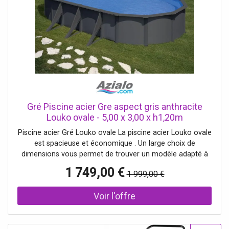
Gré Piscine acier Gre aspect gris anthracite
Louko ovale - 5,00 x 3,00 x h1,20m
Piscine acier Gré Louko ovale La piscine acier Louko ovale
est spacieuse et économique . Un large choix de
dimensions vous permet de trouver un modèle adapté à
votre budget ainsi qu'à la taille de votre jardin. Rapide à
1 749,00 €
1 999,00 €
monter sans difficulté particulière, la piscine Louko est
livrée en kit complet