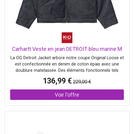
Carhartt Veste en jean DETROIT bleu marine M
La OG Detroit Jacket arbore notre coupe Original Loose et
est confectionnée en denim de coton épais avec une
doublure matelassée. Des éléments fonctionnels tels
qu'une fermeture éclair, deux poches latérales et une
136,99 €
229,00 €
poche poitrine offrent une utilité pratique. Une étiquette
carrée tissée apporte la touche finale au design. Veste en
jean pour homme en denim de coton Col classique
Fermeture zippée Manches longues Poches latérales
Coupe ample Couleur unie Nom de la couleur: Blue / Rigid
Matière: 100% coton Rembourrage: 100% polyester