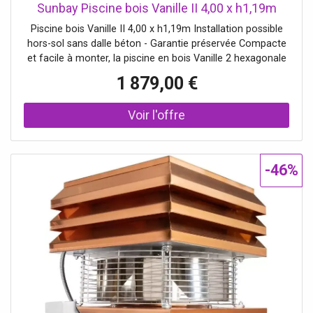
Sunbay Piscine bois Vanille II 4,00 x h1,19m
Piscine bois Vanille II 4,00 x h1,19m Installation possible
hors-sol sans dalle béton - Garantie préservée Compacte
et facile à monter, la piscine en bois Vanille 2 hexagonale
de la marque Sunbay trouvera une place dans tous les
1 879,00 €
jardins. Grâce à un prix bas , elle est accessible à toutes
les bourse
-46%