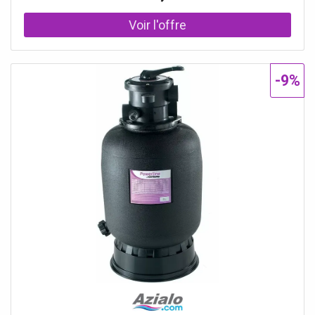
polymères pour créer un
protection. Robuste grille anti-volatiles (conforme aux
normes UNI ISO 13857) Réalisé avec des anneaux d'aciers
électro - soudés Splendide. Chapeau entièrement peint. En
acier Inox AISI 304 plaqué en vrai cuivre garantie de
résistance dans le temps contre les agents
-9%
atmosphériques et salinité Inarrêtable Le plus puissant:
jusqu'à 3800 m³/h. Nous résoudrons ton problème. Tu
peux en etre sure. Pour chaque mesures.... Toujours une
Solution... Choisi le diamètre de ton conduit de cheminée
externe ( pas celui interne) dans le menu à déroulement
Facile à monter avec vis externe de serrage Je rendrais
ton extracteur immuable dans le temps Différence entre
les modèles Gemi? BASE PRO ACIER CUIVRE ANNÉE DE
GARANTIE 3 6 8 10 PUISSANCE D'ASPIRATION (x1000
M³/H) 2.5 3.8 3.8 3.8 RÉSISTANT JUSQU À... (°C) 300 700
700 700 MOTEUR CLASSE H POUR HAUTES
TEMPÉRATURES BORNE SÉCURISÉE CÂBLÉE À L'
EXTÉRIEUR STRUCTURE EXTERNE EN ACIER INOX AISI
304 VENTILATEUR EN ACIER INOX AISI 304 HAUTE
RÉSISTANCE À LA CORROSION ASPIRATEUR PLAQUE
VERRE CUIVRE Sûre et certifié Depuis 1983, attention à ta