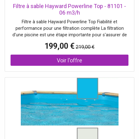
sécurité Depuis toujours nous investissons dans la
Filtre à sable Hayward Powerline Top - 81101 -
recherche, l'innovation et la sécurité...
06 m3/h
Filtre à sable Hayward Powerline Top Fiabilité et
performance pour une filtration complète La filtration
d'une piscine est une étape importante pour s'assurer de
maintenir une eau claire tout u long de l'année. Choisir la
199,00 €
219,00 €
bonne filtration est donc essentiel. Le filtre à sable Top
Powerline pensé pa