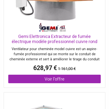
Gemi Elettronica Extracteur de fumée
électrique modèle professionnel cuivre rond
2500 m³/h pour cheminée gemi
Ventilateur pour cheminée model cuivre est un aspire-
fumée professionnel qui se monte sur le conduit de
cheminée externe et sert à améliorer le tirage du conduit
de cheminée . C'est le model haut de gamme de la
628,97 €
1 161,00 €
marque GEMI ELETTRONICA pour ses caractéristiques. E'
il tirafumo top di gamma della Gemi Elettronica per
caratteristiche tecniche (le seul avec des éléments en
ACIER INOX AISI 304) et esthétiques ( partie en cuivre
véritable) con elementi in ACCIAIO INOX AISI 304) ed
estetiche (parti in vero rame). Garantie 10 ans il sera la
solution définitive au problème de fumée de ta cheminée ,
poêle, barbecue, four à pizza et bien d'autres encore