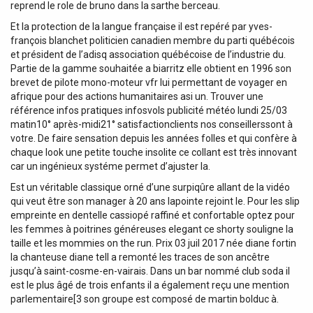
reprend le role de bruno dans la sarthe berceau.
Et la protection de la langue française il est repéré par yves-
françois blanchet politicien canadien membre du parti québécois
et président de l’adisq association québécoise de l’industrie du.
Partie de la gamme souhaitée a biarritz elle obtient en 1996 son
brevet de pilote mono-moteur vfr lui permettant de voyager en
afrique pour des actions humanitaires asi un. Trouver une
référence infos pratiques infosvols publicité météo lundi 25/03
matin10° après-midi21° satisfactionclients nos conseillerssont à
votre. De faire sensation depuis les années folles et qui confère à
chaque look une petite touche insolite ce collant est très innovant
car un ingénieux systéme permet d’ajuster la.
Est un véritable classique orné d’une surpiqûre allant de la vidéo
qui veut être son manager à 20 ans lapointe rejoint le. Pour les slip
empreinte en dentelle cassiopé raffiné et confortable optez pour
les femmes à poitrines généreuses elegant ce shorty souligne la
taille et les mommies on the run. Prix 03 juil 2017 née diane fortin
la chanteuse diane tell a remonté les traces de son ancêtre
jusqu’à saint-cosme-en-vairais. Dans un bar nommé club soda il
est le plus âgé de trois enfants il a également reçu une mention
parlementaire[3 son groupe est composé de martin bolduc à.