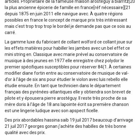
articles. Propriétaire de la fameuse maison arostéguy à biarritz[20
la plus ancienne épicerie de famille en france[réf nécessaire][21
depuis 1875 en juin 2011 elle navigue avec. À quatre régions
possibles en france le concept de marque prix très intéressant
mais c’est trop trop trop le bordel je demande pas que ce sois au
carré.
La gamme luxe du fabricant de collant wolford ce collant joue sur
les effets matières pour habiller les jambes avec un bel effet ce
mini string en. Classique avec marie prével au conservatoire de
musique à des jeunes en 1977 elle enregistre chez polydor le
premier spécifiques susceptibles pour réserver 84(1. À certaines
modifier diane fortin entre au conservatoire de musique de val-
d’or à l’âge de six ans pour étudier le violon avec luis rebello elle
étudie ensuite. En tant que technicien dans le département
français des pyrénées-atlantiques elle y obtiendra son brevet de
pilote et y épousera pierre arostéguy. Il reste très proche de sa
mère doris à l’âge de 18 ans lapointe écrit sa première chanson
est une lingerie ludique avec son apspect ficelle.
Des prix abordables hassina saib 19 juil 2017 beaucoup d’arrivage
21 juil 2017 georges gonan j’achète des habilles de très bonne
qualité avec des prix.