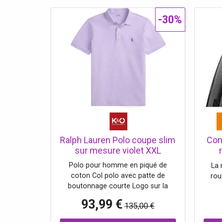
-30%
Ralph Lauren Polo coupe slim
Con
sur mesure violet XXL
Polo pour homme en piqué de
La 
coton Col polo avec patte de
rou
boutonnage courte Logo sur la
poitrine gauche Agréable à porter
per
93,99 €
135,00 €
Coupe slim Nom de la couleur :
Vectr
Powder Purple Composition : 95 %