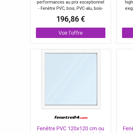
performances au prix exceptionnel
high
vitrage
- Fenêtre PVC, bois, PVC-alu, bois-
exig
alu - Ouverture variable - Isolation
éc
196,86 €
thermique de pointe.
Fenêtre PVC 120x120 cm ou
Fen