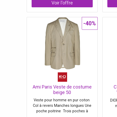
coton, 5 % élasthanne
fabri
modèl
p
effi
-40%
comp
roul
pliab
Ami Paris Veste de costume
C
beige 50
w
Veste pour homme en pur coton
DIO
me
Col à revers Manches longues Une
poche poitrine Trois poches à
rabat Couleur unie Poignets