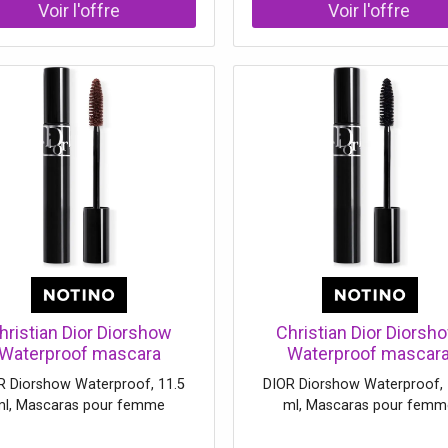
% coton Doublure : 50 % cot
quée synthétiquement avec un
% polyester
e naturel, elle est plus légère,
lus flexible et protège plus
cacement contre les coupures
que les breakers en nylon
arables Composé BlackChili
pour une adhérence et un
ement facile uniques Modèle :
le Dimension : 700x28C ETRTO
: 28-622
hristian Dior Diorshow
Christian Dior Diorsh
Waterproof mascara
Waterproof mascar
aterproof volume sur-
waterproof volume su
R Diorshow Waterproof, 11.5
DIOR Diorshow Waterproof, 
sure effet ajout de cils
mesure effet ajout de c
ml, Mascaras pour femme
ml, Mascaras pour femm
teinte 698 11.5 ml
teinte 090 11.5 ml