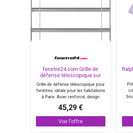
fenetre24.com Grille de
Ralp
défense télescopique sur
mesure – Sécurité fenêtre
Po
Grille de défense télescopique pour
Paris
co
fenêtres, idéale pour les habitations
bou
à Paris. Acier renforcé, design
poit
discret, installation rapide.
45,29 €
Cou
Powd