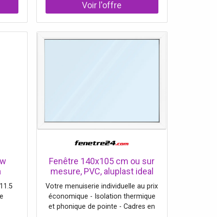
on, 50
% coton Doublure : 50 % coton, 50
% polyester
ow
Fenêtre 140x105 cm ou sur
a
mesure, PVC, aluplast ideal
r-
4000, blanc, 1400x1050 mm,
11.5
Votre menuiserie individuelle au prix
ils
fenêtre fixe, 1 vantail, double
e
économique - Isolation thermique
vitrage
et phonique de pointe - Cadres en
PVC, alu, bois - Dimensions libres à