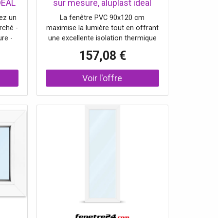
DEAL
sur mesure, aluplast ideal
 mm,
4000, blanc, 900x1200 mm,
ez un
La fenêtre PVC 90x120 cm
ge
fenêtre fixe, 1 vantail
rché -
maximise la lumière tout en offrant
re -
une excellente isolation thermique
ection
avec son double vitrage Ug 1,1. Ses
157,08 €
grandes dimensions assurent une
luminosité optimale et une
performance énergétique élevée
grâce au profilé IDEAL 4000.
Disponible en blanc, ce modèle à
vantail fixe s’intègre
harmonieusement dans divers
espaces et peut être personnalisé
selon vos besoins.