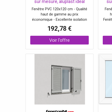
sur mesure, aluplast ideal
su
4000, fenêtre fixe, 1 vantail,
4000
Fenêtre PVC 120x120 cm - Qualité
Fenê
double vitrage, fenêtre
fenê
haut de gamme au prix
h
horizontale
économique - Excellente isolation
Fenêt
thermique - Vitrages phoniques et
pr
192,78 €
de sécurité au choix - Devis gratuit
v