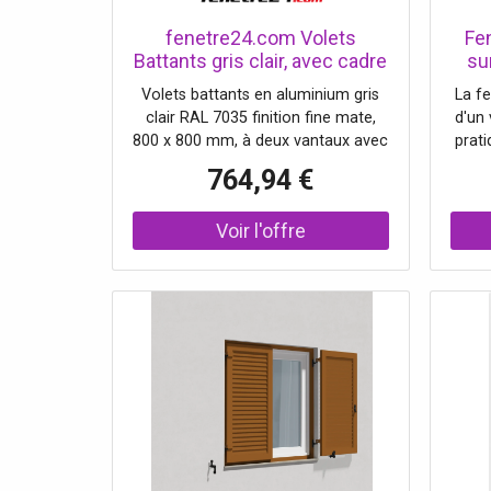
fenetre24.com Volets
Fe
Battants gris clair, avec cadre
su
de montage, RAL 7035 mat,
400
Volets battants en aluminium gris
La f
800 x 800 mm, 2 vantaux
d
clair RAL 7035 finition fine mate,
d'un 
lames Nice, à configurer sur
800 x 800 mm, à deux vantaux avec
prat
mesure
cadre de montage et lames modèle
un
764,94 €
Nice. La configuration est à 2
espac
vantaux avec couvre-joint, vantail
s
principal à droite. Le profil du cadre
excel
présente une épaisseur de 31 mm
en i
(40x31), pour une profondeur de
blan
tableau de 30 mm. Les lames
Ce m
fermées de type Nice assurent une
pour
protection efficace contre les
regards et le soleil. La quincaillerie
noire est fournie en version
complète, avec une crémone
centrale noire ainsi que des arrêts
de volet noirs pour une fixation
sûre en position ouverte. Le