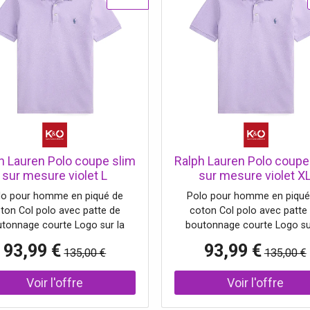
h Lauren Polo coupe slim
Ralph Lauren Polo coupe
sur mesure violet L
sur mesure violet X
lo pour homme en piqué de
Polo pour homme en piqué
ton Col polo avec patte de
coton Col polo avec patte
tonnage courte Logo sur la
boutonnage courte Logo su
rine gauche Agréable à porter
poitrine gauche Agréable à p
93,99 €
93,99 €
135,00 €
135,00 €
pe slim Nom de la couleur :
Coupe slim Nom de la coule
er Purple Composition : 95 %
Powder Purple Composition :
coton, 5 % élasthanne
coton, 5 % élasthanne