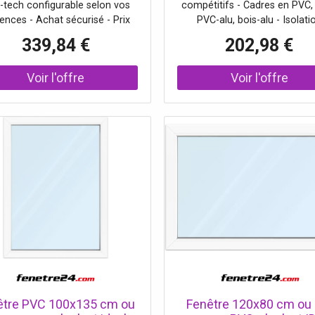
-tech configurable selon vos
compétitifs - Cadres en PVC, 
vitrage
vitrage
ences - Achat sécurisé - Prix
PVC-alu, bois-alu - Isolati
onomique - Haute efficacité
thermique efficace - Châssis f
339,84 €
202,98 €
thermique.
vantaux battants, pivotants, os
battants.
être PVC 100x135 cm ou
Fenêtre 120x80 cm ou 