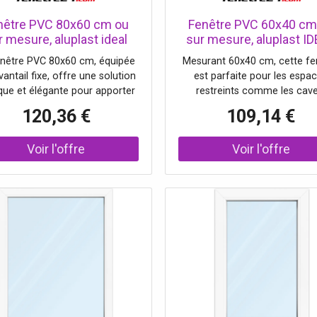
nêtre PVC 80x60 cm ou
Fenêtre PVC 60x40 cm
r mesure, aluplast ideal
sur mesure, aluplast I
0, fenêtre fixe, 1 vantail,
4000, blanc, 600 x 400 
enêtre PVC 80x60 cm, équipée
Mesurant 60x40 cm, cette fe
ouble vitrage, fenêtre
vantail, double vitrag
vantail fixe, offre une solution
est parfaite pour les espa
horizontale
ique et élégante pour apporter
restreints comme les cave
e luminosité modérée à vos
permettant de maximiser la l
120,36 €
109,14 €
es. Son double vitrage Ug 1,1
naturelle. Ce modèle à vantail
elon NF EN 673 assure une
assure une isolation therm
lente isolation thermique tout
efficace grâce à son double v
ntégrant harmonieusement le
Ug 1,1 selon NF EN 673. Pro
c classique dans votre décor.
personnalisable sur mesur
odèle peut être personnalisé
 répondre précisément à vos
besoins.