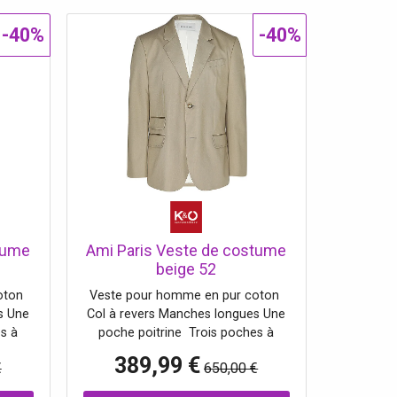
-40%
-40%
tume
Ami Paris Veste de costume
beige 52
oton
Veste pour homme en pur coton
s Une
Col à revers Manches longues Une
s à
poche poitrine Trois poches à
ets
rabat Couleur unie Poignets
389,99 €
€
650,00 €
 de la
boutonnés Coupe droite Nom de la
 : 100
couleur : Beige Taupe Matière : 100