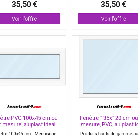
35,50 €
35,50 €
être PVC 100x45 cm ou
Fenêtre 135x120 cm ou
r mesure, aluplast ideal
mesure, PVC, aluplast i
0, blanc, 1000 x 450 mm
4000, blanc, 1350x1200
être 100x45 cm - Menuiserie
Produits hauts de gamme au
tre fixe, 1 vantail, double
fenêtre fixe, 1 vantail, d