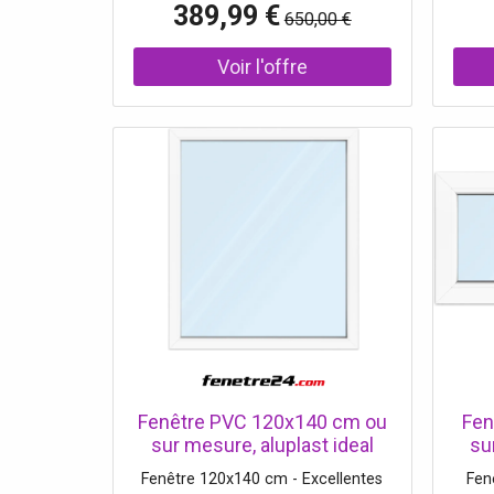
389,99 €
650,00 €
boutonnés Coupe droite Nom de la
couleur : Beige Taupe Matière : 100
% coton Doublure : 50 % coton, 50
% polyester
Fenêtre PVC 120x140 cm ou
Fen
sur mesure, aluplast ideal
su
4000, blanc, 1200x1400 mm
400
Fenêtre 120x140 cm - Excellentes
Fen
fenêtre fixe, 1 vantail, double
fenê