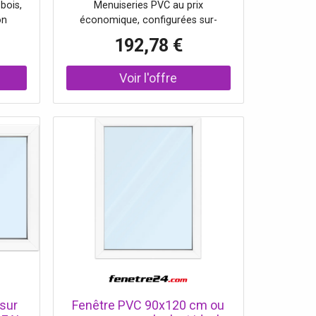
bois,
Menuiseries PVC au prix
on
économique, configurées sur-
ixe ou
mesure - Coefficients thermiques
192,78 €
cillo-
très bas - Excellente isolation -
Volets roulants en option.
sur
Fenêtre PVC 90x120 cm ou