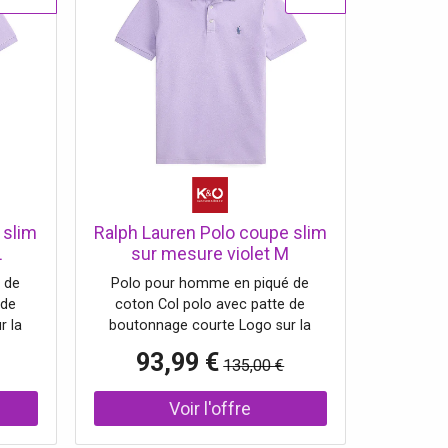
 slim
Ralph Lauren Polo coupe slim
L
sur mesure violet M
 de
Polo pour homme en piqué de
 de
coton Col polo avec patte de
r la
boutonnage courte Logo sur la
orter
poitrine gauche Agréable à porter
93,99 €
135,00 €
ur :
Coupe slim Nom de la couleur :
 95 %
Powder Purple Composition : 95 %
coton, 5 % élasthanne