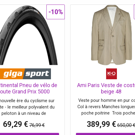
-10%
tinental Pneu de vélo de
Ami Paris Veste de cos
route Grand Prix 5000
beige 48
(700x28C) noir
Veste pour homme en pur c
nouvelle ère du cyclisme sur
Col à revers Manches longue
te - le meilleur polyvalent du
poche poitrine Trois poche
peloton à un niveau de
rabat Couleur unie Poign
formance totalement inédit
69,29 €
389,99 €
76,99 €
650,00 
boutonnés Coupe droite Nom
an Breaker : Vectran™ est une
couleur : Beige Taupe Matière
fibre de haute technologie