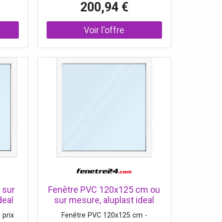
200,94 €
partir de 385 mm.
 sur
Fenêtre PVC 120x125 cm ou
deal
sur mesure, aluplast ideal
 mm,
4000, blanc, 1200x1250 mm,
 prix
Fenêtre PVC 120x125 cm -
ouble
fenêtre fixe, 1 vantail