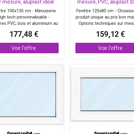
r mesure, aluplast ideal
mesure, PVC, aluplast I
, blanc, 1000 x 1350 mm
4000, blanc, 1200 x 800
tre 100x135 cm - Menuiserie
Fenêtre 120x80 cm - Choisiss
tre fixe, 1 vantail, double
1 vantail, double vitra
igh tech personnalisable -
produit unique au prix bon ma
vitrage
res PVC, bois et aluminium au
Options techniques sur mesu
ix d'usine - Double ou triple
Vitrages standards et de prot
177,48 €
159,12 €
itrage - Excellente isolation
- Couleurs au choix.
thermique.