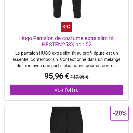
Hugo Pantalon de costume extra slim fit
HESTEN253X noir 52
Le pantalon HUGO extra slim fit au profil épuré est un
essentiel contemporain. Confectionné dans un mélange
de laine avec une part d’élasthanne pour un confort
optimal. Ce produit contient au moins 60 % de matières
95,96 €
119,95 €
premières plus responsables. Ce produit est confectionné
en laine issue d’une production durable. Pour nous, une
production durable signifie une production sans mulesing,
dans le respect des cinq libertés fondamentales pour le
bien-être animal. Pantalon de costume homme en
mélange de laine Taille moyenne Deux poches latérales
-20%
Fermeture avec agrafe, contre-bouton et zip Jambe
légèrement fuselée Uni Nom de la couleur: Black
S’accorde avec Veste Super Slim Fit ARTI253X-