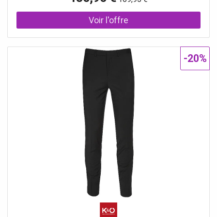
7661187 Matière : 74 % laine vierge, 22 % polyester, 4 %
élasthanne
-20%