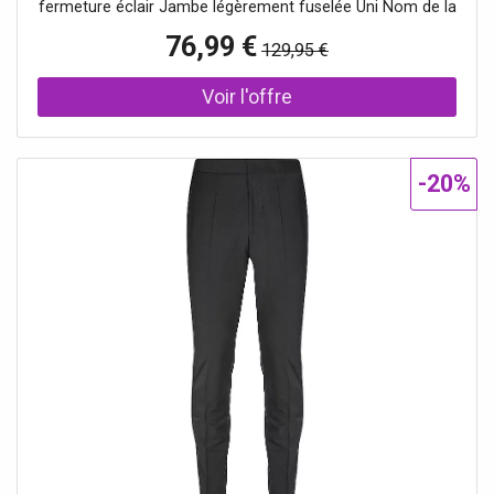
fermeture éclair Jambe légèrement fuselée Uni Nom de la
couleur : Light/Pastel Brown Composition : 51 % laine
76,99 €
129,95 €
44 % polyester 5 % élasthanne
-20%